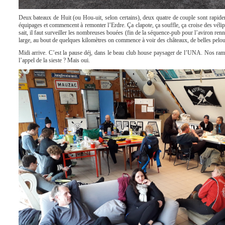
Deux bateaux de Huit (ou Hou-uit, selon certains), deux quatre de couple sont rapid
équipages et commencent à remonter l’Erdre. Ça clapote, ça souffle, ça croise des vélip
sait, il faut surveiller les nombreuses bouées (fin de la séquence-pub pour l’aviron renn
large, au bout de quelques kilomètres on commence à voir des châteaux, de belles pelous
Midi arrive. C’est la pause déj, dans le beau club house paysager de l’UNA. Nos rameur
l’appel de la sieste ? Mais oui.