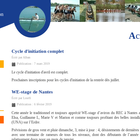
on
A
Cycle d'initiation complet
Écrit par
Alban
Publication : 7 mars 2019
Le cycle d'initiation d'avril est complet.
Prochaines inscriptions pour les cycles d'initiation de la rentrée dès juillet.
WE-stage de Nantes
Écrit par
Loutfi
Publication : 6 février 2019
Cette année le traditionnel et toujours apprécié WE-stage d’aviron du REC à Nantes a 
Elsa, Guillaume L, Marie V et Marion et comme toujours profitant des belles install
(UNA) sur l’Erdre.
Prévisions de gros vent et pluie dimanche, 3, mise à jour : 4, désistements de dernièr
avec une trentaine de rameurs de tous les niveaux, dont des débutants de l’année 2
relativement doux pour un mois de janvier.