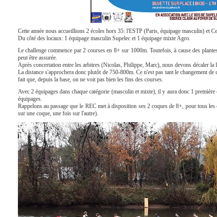
Cette année nous accueillions 2 écoles hors 35: l'ESTP (Paris, équipage masculin) et C
Du côté des locaux: 1 équipage masculin Supelec et 1 équipage mixte Agro.
Le challenge commence par 2 courses en 8+ sur 1000m. Toutefois, à cause des plantes e
peut être assurée.
Après concertation entre les arbitres (Nicolas, Philippe, Marc), nous devons décaler la li
La distance s'approchera donc plutôt de 750-800m. Ce n'est pas tant le changement de 
fait que, depuis la base, on ne voit pas bien les fins des courses.
Avec 2 équipages dans chaque catégorie (masculin et mixte), il y aura donc 1 première
équipages.
Rappelons au passage que le REC met à disposition ses 2 coques de 8+, pour tous les
sur une coque, une fois sur l'autre).