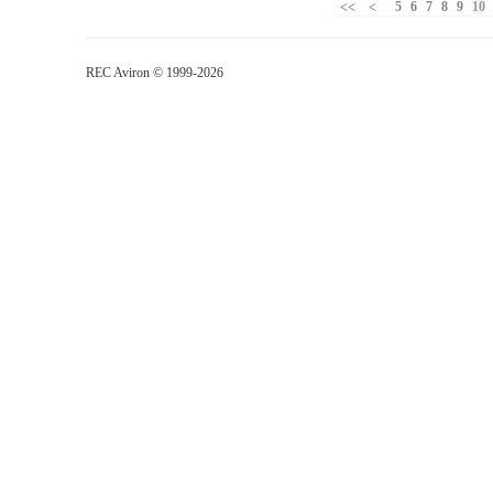
5
6
7
8
9
10
REC Aviron © 1999-2026