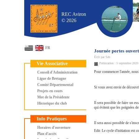
REC Aviron
© 2026
FR
Journée portes ouvert
Écrit par
Seb
Vie Associative
Publication : 5 septembre 2020
Pour commencer l'année, nous 
Conseil d'Administration
Ligue de Bretagne
Comité Départemental
Si vous avez envie de découvrir
Projets en cours
Mot de la Présidente
Il sera possible de faire un es
Historique du club
qui évitent que les poignées de
Info Pratiques
Il sera aussi possible de s'inscr
Horaires d'ouverture
Edit: Le cycle d'initiation est 
Plan d'accès