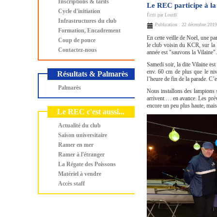
Inscriptions & tarifs
Le REC participe à la
Cycle d'initiation
Écrit par
Loutfi
Infrastructures du club
Publication : 22 décembre 2019
Formation, Encadrement
En cette veille de Noel, une p
Coup de pouce
le club voisin du KCR, sur la V
Contactez-nous
année est "sauvons la Vilaine".
Samedi soir, la dite Vilaine est
env. 60 cm de plus que le niv
Résultats & Palmarès
l’heure de fin de la parade. C’e
Palmarès
Nous installons des lampions su
arrivent … en avance. Les prév
encore un peu plus haute, mais s
Le REC c'est aussi...
Actualité du club
Saison universitaire
Ramer en mer
Ramer à l'étranger
La Régate des Poissons
Matériel à vendre
Accès staff