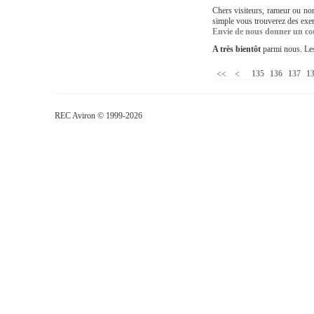
Chers visiteurs, rameur ou non
simple vous trouverez des exe
Envie de nous donner un co
A très bientôt
parmi nous. Le
135
136
137
1
REC Aviron © 1999-2026