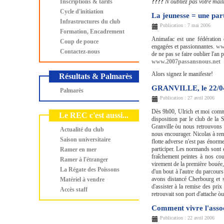
Inscriptions & tarifs
????
N'oubliez pas votre maill
Cycle d'initiation
La jeunesse = une part
Infrastructures du club
Publication : 7 mai 2006
Formation, Encadrement
Animafac est une fédération d
Coup de pouce
engagées et passionnantes.
ww
Contactez-nous
de ne pas se faire oublier l'an 
www.2007passansnous.net
Alors signez le manifeste!
Résultats & Palmarès
GRANVILLE, le 22/0
Palmarès
Publication : 27 avril 2006
Dès 9h00, Ulrich et moi comme
Le REC c'est aussi...
disposition par le club de la 
Granville òu nous retrouvons E
Actualité du club
nous encourager. Nicolas à remp
Saison universitaire
flotte adverse n'est pas énorm
participer. Les normands sont 
Ramer en mer
fraîchement peintes à nos cou
Ramer à l'étranger
virement de la première bouée, 
La Régate des Poissons
d'un bout à l'autre du parcour
avons distancé Cherbourg et s
Matériel à vendre
d'assister à la remise des pri
Accès staff
retrouvait son port d'attache òu
Comment vivre l'asso
Publication : 22 avril 2006