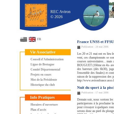
REC Aviron
© 2026
FR
France UNSS et FFSU
Publication : 24 mai 2006
Vie Associative
Les 20 et 21 mai ont eu lieu 
vent, ces championnats se sont
Conseil d'Administration
courses universitaires... mai
Ligue de Bretagne
BOUGUET (10ème en 4x- avec l
des barreurs (dès 6h30), juge
Comité Départemental
l'ensemble des finales) et cont
Projets en cours
raison de la suppression des pa
Mot de la Présidente
http://www.avironfrance.asso.
Historique du club
Nuit du sport à la pis
Publication : 17 mai 2006
Info Pratiques
Demain soir, nous sortons les 
participerons à la prochaine la
Horaires d'ouverture
pour s'essayer à quelques ron
Plan d'accès
serons donc au pied du plongeo