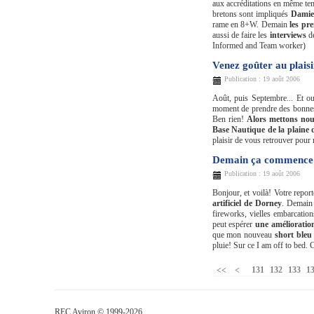
aux accréditations en même tem
bretons sont impliqués
Dami
rame en 8+W. Demain
les pr
aussi de faire les
interviews
d
Informed and Team worker)
Venez goûter au plaisir
Publication : 19 août 2006
Août, puis Septembre... Et oui
moment de prendre des bonnes r
Ben rien!
Alors mettons no
Base Nautique de la plaine
plaisir de vous retrouver pour 
Demain ça commence
Publication : 19 août 2006
Bonjour, et voilà! Votre repor
artificiel de Dorney
. Demain
fireworks, vielles embarcatio
peut espérer
une amélioratio
que mon nouveau
short bleu
pluie! Sur ce I am off to bed.
131
132
133
1
REC Aviron © 1999-2026