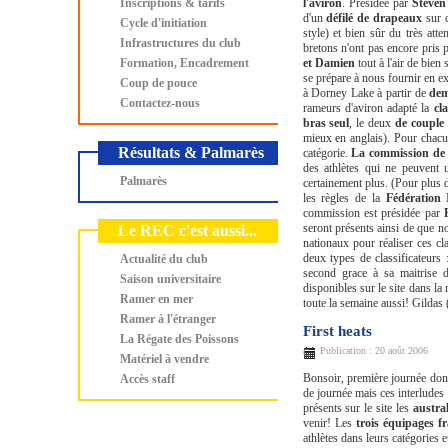
Inscriptions & tarifs
l'aviron
. Présidée par
Steven
d'un
défilé de drapeaux
sur 
Cycle d'initiation
style) et bien sûr du très att
Infrastructures du club
bretons n'ont pas encore pris 
Formation, Encadrement
et Damien
tout à l'air de bie
se prépare à nous fournir en ex
Coup de pouce
à Dorney Lake à partir de
de
Contactez-nous
rameurs d'aviron adapté la
cla
bras seul
, le deux
de couple
mieux en anglais). Pour chacun 
Résultats & Palmarès
catégorie.
La commission de c
des athlètes qui ne peuvent ut
Palmarès
certainement plus. (Pour plus d'
les règles de la
Fédération 
commission est présidée par
seront présents ainsi de que
Le REC c'est aussi...
nationaux pour réaliser ces cla
deux types de classificateurs
Actualité du club
second grace à sa maitrise d
Saison universitaire
disponibles sur le site dans la
Ramer en mer
toute la semaine aussi! Gildas 
Ramer à l'étranger
First heats
La Régate des Poissons
Publication : 20 août 2006
Matériel à vendre
Bonsoir, première journée do
Accès staff
de journée mais ces interludes
présents sur le site les
austra
venir! Les
trois équipages f
athlètes dans leurs catégories