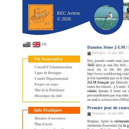
REC Aviron
© 2026
FR
Damien 3ème 2-LM /
Publication : 22 août 2006
Vie Associative
Hey, journée ventée mais journ
5h45
alors je vais être bref.
Conseil d'Administration
aussi sur ce site des ph
Ligue de Bretagne
http://www.worldrowing.com/
je n'ai cependant pas eu le ch
Comité Départemental
2xLM français
qui finissent
Projets en cours
toutes les courses...) A noter :
Mot de la Présidente
solaire
demain A noter car c
personnellement pas trop mais c
Historique du club
un mail à
cashmachine2006@
Premier jour de cours
Info Pratiques
Publication : 20 août 2006
Horaires d'ouverture
Bonjour, Après la
cérémoni
Plan d'accès
cérémonie d'ouverture fut
la 