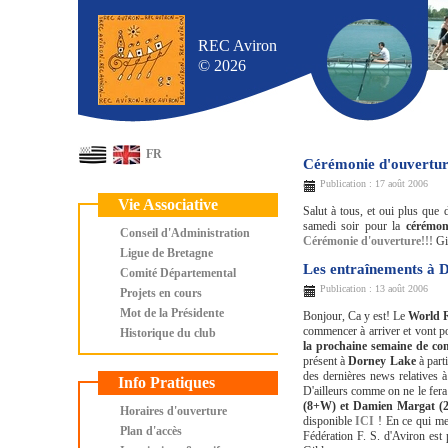
REC Aviron
© 2026
FR
Cérémonie d'ouvertur
Publication : 17 août 2006
Vie Associative
Salut à tous, et oui plus que 
samedi soir pour la
cérémon
Conseil d'Administration
Cérémonie d'ouverture!!!
Gi
Ligue de Bretagne
Les entraînements à 
Comité Départemental
Publication : 13 août 2006
Projets en cours
Mot de la Présidente
Bonjour, Ca y est! Le
World 
commencer à arriver et vont p
Historique du club
la prochaine semaine de co
présent à
Dorney Lake
à part
des dernières news relatives 
Info Pratiques
D'ailleurs comme on ne le fer
(8+W) et Damien Margat (
Horaires d'ouverture
disponible
ICI
! En ce qui me 
Plan d'accès
Fédération F. S. d'Aviron est