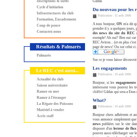
Inscriptions & tarifs
Gildas
Cycle d'initiation
Du nouveau pour les r
Infrastructures du club
Publication : 11 août 2006
Formation, Encadrement
A tous bonjour,
ON
m'a dit qu
Coup de pouce
prendre il y a quelques jours, 
Contactez-nous
des news du site du REC 
exemple! Ah oui? Ben oui car 
REC Aviron... (et en plus c'est 
Résultats & Palmarès
page de news! Ou sur celui ci..
Palmarès
Sur ce je vous laisse découvrir
Les engagements
Le REC c'est aussi...
Publication : 10 août 2006
Actualité du club
Bonjour, si les
engagements
Saison universitaire
intéressent vous pouvez les tr
Ramer en mer
chiffré
Gildas qui sera a Eton e
Ramer à l'étranger
What?
La Régate des Poissons
Publication : 10 août 2006
Matériel à vendre
Bonjour chers adhérents et autr
Accès staff
vous annonce simplement que 
news
publiées sur le site dan
disposer d'un
lecteur de fl
pouvez aussi télécharger sur le