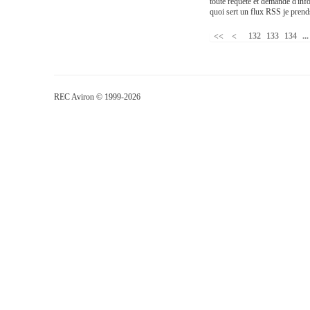
toute requête et demande d'inf
quoi sert un flux RSS je prends
132
133
134
...
REC Aviron © 1999-2026